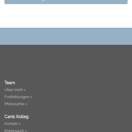
Team
Über mich >
Fortbildungen >
Philosophie >
Canis Kolleg
Kontakt >
Impressum >