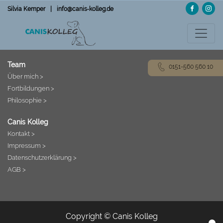
Direkt
Silvia Kemper
|
info@canis‑kolleg.de
zum
Inhalt
Team
0151-560 560 10
Über mich >
Fortbildungen >
Philosophie >
Canis Kolleg
Kontakt >
Impressum >
Datenschutzerklärung >
AGB >
Copyright © Canis Kolleg