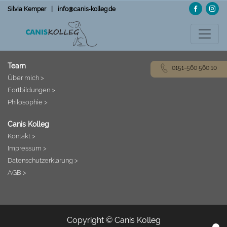
Direkt
Silvia Kemper
|
info@canis‑kolleg.de
zum
Inhalt
Team
0151-560 560 10
Über mich >
Fortbildungen >
Philosophie >
Canis Kolleg
Kontakt >
Impressum >
Datenschutzerklärung >
AGB >
Copyright © Canis Kolleg