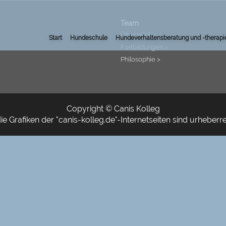
Team
Über mich >
(current)
(current)
Start
Hundeschule
Hundeverhaltensberatung und -therapi
Fortbildungen >
Philosophie >
Copyright © Canis Kolleg
e Grafiken der "canis-kolleg.de"-Internetseiten sind urheberre