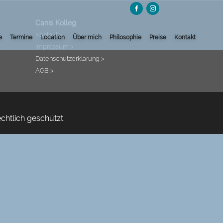
Canis Kolleg
Kontakt >
(current)
(current)
(current)
(current)
(current)
(current)
(current)
e
Termine
Location
Über mich
Philosophie
Preise
Kontakt
Impressum >
Datenschutzerklärung >
AGB >
chtlich geschützt.