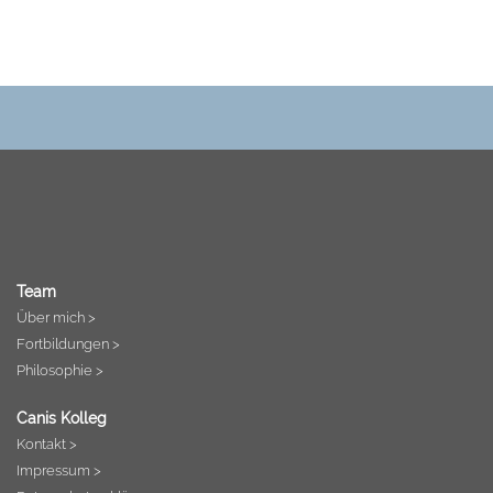
Team
Über mich >
Fortbildungen >
Philosophie >
Canis Kolleg
Kontakt >
Impressum >